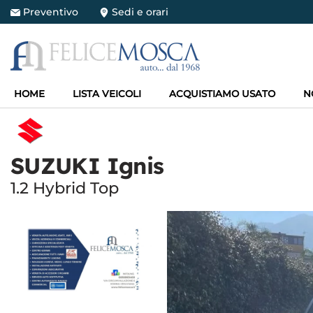
Preventivo
Sedi e orari
HOME
HOME
LISTA VEICOLI
ACQUISTIAMO USATO
N
LISTA VEICOLI
ACQUISTIAMO USATO
SUZUKI Ignis
1.2 Hybrid Top
NOLEGGIO LUNGO TERMINE
SERVIZI
OFFICINA
ASSISTENZA