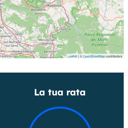
Leaflet
| ©
OpenStreetMap
contributors
La tua rata