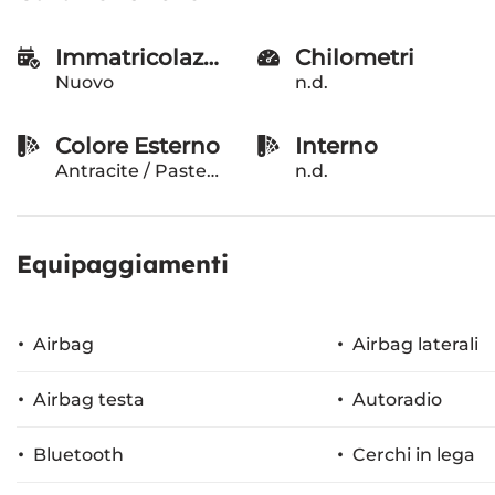
Immatricolazione
Chilometri
Nuovo
n.d.
Colore Esterno
Interno
Antracite / Pastello
n.d.
Equipaggiamenti
Airbag
Airbag laterali
Airbag testa
Autoradio
Bluetooth
Cerchi in lega