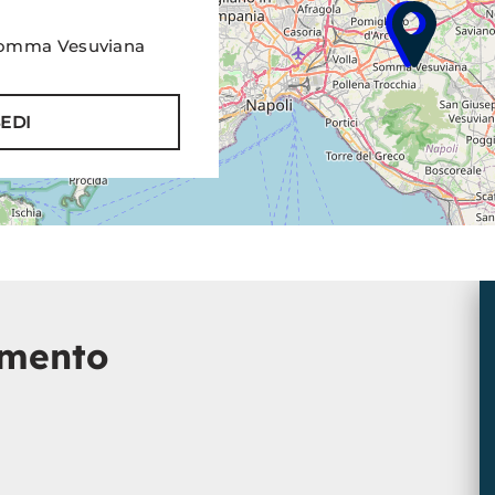
 Somma Vesuviana
SEDI
amento