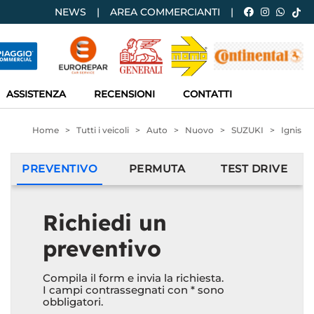
NEWS
AREA COMMERCIANTI
ASSISTENZA
RECENSIONI
CONTATTI
Home
>
Tutti i veicoli
>
Auto
>
Nuovo
>
SUZUKI
>
Ignis
PREVENTIVO
PERMUTA
TEST DRIVE
Richiedi un
preventivo
Compila il form e invia la richiesta.
I campi contrassegnati con * sono
obbligatori.