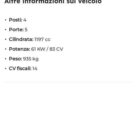
Altre informazioni sul veicolo
Posti:
4
Porte:
5
Cilindrata:
1197 cc
Potenza:
61 KW / 83 CV
Peso:
935 kg
CV fiscali:
14