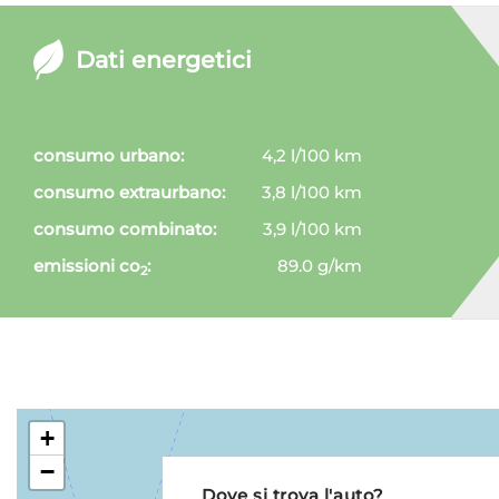
Dati energetici
consumo urbano:
4,2 l/100 km
consumo extraurbano:
3,8 l/100 km
consumo combinato:
3,9 l/100 km
emissioni co
:
89.0 g/km
2
+
−
Dove si trova l'auto?