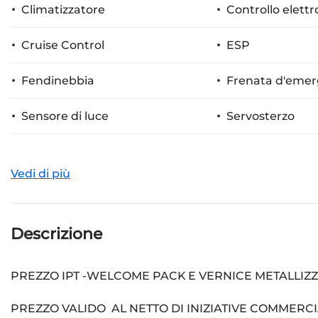
Climatizzatore
Controllo elettr
Cruise Control
ESP
Fendinebbia
Frenata d'emerg
Sensore di luce
Servosterzo
Specchietti laterali elettrici
Telecamera per pa
Vedi di più
Descrizione
PREZZO IPT -WELCOME PACK E VERNICE METALLIZZ
PREZZO VALIDO AL NETTO DI INIZIATIVE COMMERCI