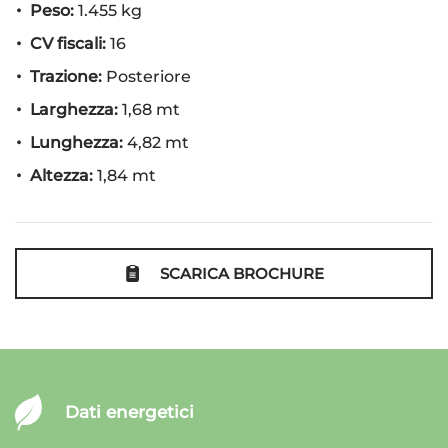
tutti i diritti sono riservati : i marchi e i loghi citati
Peso:
1.455 kg
sono esclusivamente a scopo illustrativo ed
CV fiscali:
16
informativo
Trazione:
Posteriore
l' annuncio potrebbe contenere errori e/o omissioni
Larghezza:
1,68 mt
( si declina da ogni responsabilita' se le informazioni
Lunghezza:
4,82 mt
non corrispondono alle caratteristiche del mezzo)
Altezza:
1,84 mt
tuttavia la correttezza dei dati puo' essere
verificata solo in sede
SCARICA BROCHURE
Dati energetici