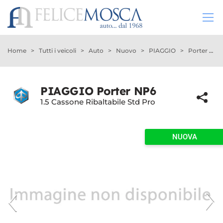
HOME
Home
>
Tutti i veicoli
>
Auto
>
Nuovo
>
PIAGGIO
>
Porter NP6
LISTA VEICOLI
PIAGGIO Porter NP6
1.5 Cassone Ribaltabile Std Pro
ACQUISTIAMO USATO
NOLEGGIO LUNGO TERMINE
NUOVA
SERVIZI
OFFICINA
ASSISTENZA