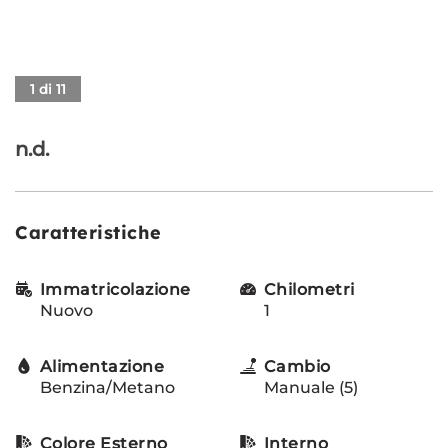
RECENSIONI
1 di 11
CONTATTI
n.d.
NEWS
AREA COMMERCIANTI
Caratteristiche
Immatricolazione
Chilometri
Nuovo
1
Alimentazione
Cambio
Benzina/Metano
Manuale (5)
Colore Esterno
Interno