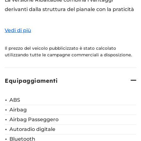
derivanti dalla struttura del pianale con la praticità
del sistema di ribaltamento con angolo massimo di
45°. Ideale per il trasporto e lo scarico di merci sfuse
Vedi di più
e materiali pesanti è, ad esempio, il veicolo che
meglio soddisfa le esigenze delle piccole e medio
Il prezzo del veicolo pubblicizzato è stato calcolato
utilizzando tutte le campagne commerciali a disposizione.
imprese che lavorano nel campo dell’edilizia.
Disponibile in 2 motorizzazioni
bz/metano
Equipaggiamenti
bz/gpl
prezzo e configurazione allestimenti in sede
ABS
Airbag
finanziamenti personalizzati
Airbag Passeggero
la possibilità di combinare versioni a passo corto o
Autoradio digitale
lungo con ponte posteriore a
Bluetooth