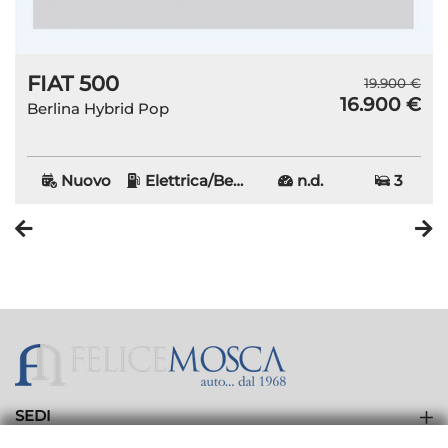
FIAT 500
n
19.900 €
16.900 €
e
Berlina Hybrid Pop
Nuovo
Elettrica/Benzina
n.d.
3
SEDI
Showroom