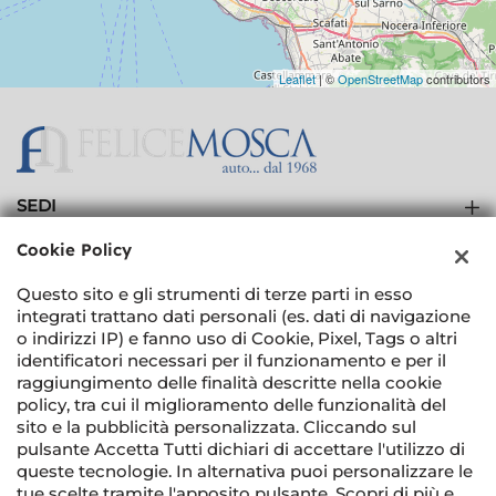
Leaflet
| ©
OpenStreetMap
contributors
SEDI
Showroom
Cookie Policy
AZIENDA
Carbody Service
Questo sito e gli strumenti di terze parti in esso
Contatti
integrati trattano dati personali (es. dati di navigazione
o indirizzi IP) e fanno uso di Cookie, Pixel, Tags o altri
identificatori necessari per il funzionamento e per il
raggiungimento delle finalità descritte nella cookie
policy, tra cui il miglioramento delle funzionalità del
sito e la pubblicità personalizzata. Cliccando sul
TORNA IN CIMA
pulsante Accetta Tutti dichiari di accettare l'utilizzo di
queste tecnologie. In alternativa puoi personalizzare le
tue scelte tramite l'apposito pulsante. Scopri di più e
Copyright © 2026 Felice Mosca Srl - P.IVA 05159911212 -