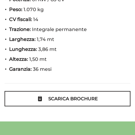
Immobilizzatore elettronico
Riconoscimento dei segnali stradali
Peso:
1.070 kg
Sensore di luce
CV fiscali:
14
Sensori di parcheggio posteriori
Trazione:
Integrale permanente
Servosterzo
Larghezza:
1,74 mt
Navigatore satellitare
Lunghezza:
3,86 mt
Specchietti laterali elettrici
Altezza:
1,50 mt
Telecamera per parcheggio assistito
Garanzia:
36 mesi
SCARICA BROCHURE