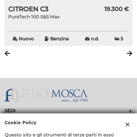
CITROEN C3
€
19.300 €
PureTech 100 S&S Max
Nuovo
Benzina
n.d.
5
SEDI
Showroom
Cookie Policy
AZIENDA
Carbody Service
Questo sito e gli strumenti di terze parti in esso