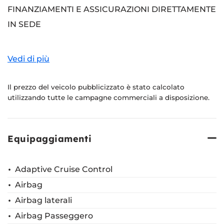
FINANZIAMENTI E ASSICURAZIONI DIRETTAMENTE
IN SEDE
per maggiori info contattaci
Vedi di più
le immagini hanno valore prettamente illustrativo
Il prezzo del veicolo pubblicizzato è stato calcolato
utilizzando tutte le campagne commerciali a disposizione.
tutti i diritti sono riservati : i marchi e i loghi citati
sono esclusivamente a scopo illustrativo ed
Equipaggiamenti
informativo
l' annuncio potrebbe contenere errori e/o omissioni
Adaptive Cruise Control
( si declina da ogni responsabilita' se le informazioni
Airbag
non corrispondono alle caratteristiche del mezzo)
Airbag laterali
tuttavia la correttezza dei dati puo' essere
Airbag Passeggero
verificata solo in sede