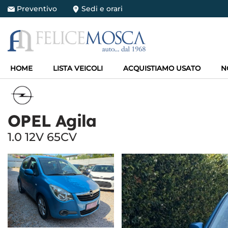
Preventivo
Sedi e orari
HOME
HOME
LISTA VEICOLI
ACQUISTIAMO USATO
N
LISTA VEICOLI
ACQUISTIAMO USATO
OPEL Agila
1.0 12V 65CV
NOLEGGIO LUNGO TERMINE
SERVIZI
OFFICINA
ASSISTENZA