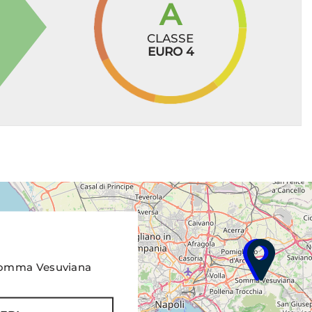
A
CLASSE
EURO 4
 Somma Vesuviana