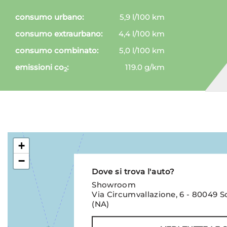
consumo urbano:
5,9 l/100 km
consumo extraurbano:
4,4 l/100 km
consumo combinato:
5,0 l/100 km
emissioni co
:
119.0 g/km
2
+
−
Dove si trova l'auto?
Showroom
Via Circumvallazione, 6 - 80049
(NA)