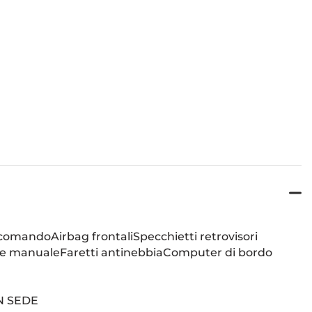
lecomandoAirbag frontaliSpecchietti retrovisori
ore manualeFaretti antinebbiaComputer di bordo
N SEDE