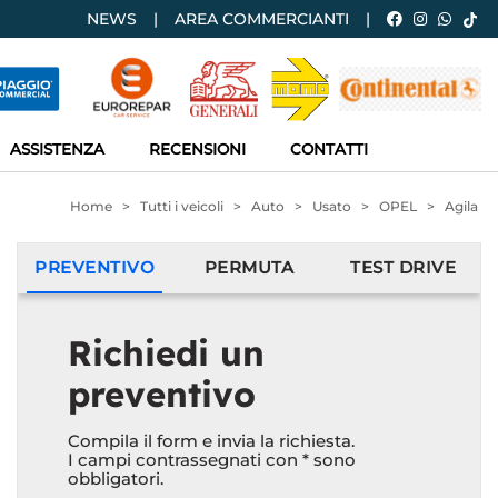
NEWS
AREA COMMERCIANTI
ASSISTENZA
RECENSIONI
CONTATTI
Home
>
Tutti i veicoli
>
Auto
>
Usato
>
OPEL
>
Agila
PREVENTIVO
PERMUTA
TEST DRIVE
Richiedi un
preventivo
Compila il form e invia la richiesta.
I campi contrassegnati con * sono
obbligatori.