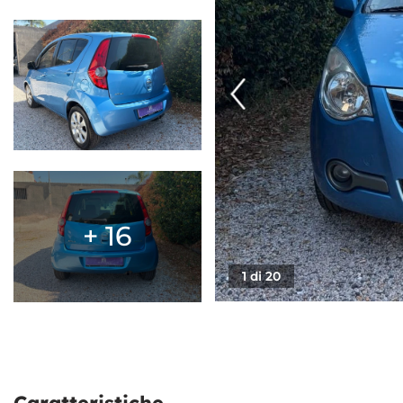
RECENSIONI
CONTATTI
NEWS
AREA COMMERCIANTI
+ 16
1 di 20
Caratteristiche